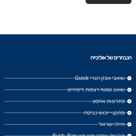
הנבחרים של אוליבייה
שואבי אבק הנרי Quick
שואב שוטף רצפות ליפהייט
פתרונות אחסון
מתקני ייבוש כביסה
היילו ישראל
תבניות אפייה פוש פאן Push-Pan