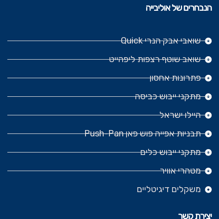
הנבחרים של אוליבייה
שואבי אבק הנרי Quick
שואב שוטף רצפות ליפהייט
פתרונות אחסון
מתקני ייבוש כביסה
היילו ישראל
תבניות אפייה פוש פאן Push-Pan
מתקני ייבוש כלים
מטהרי אוויר
משקלים דיגיטליים
יצירת קשר