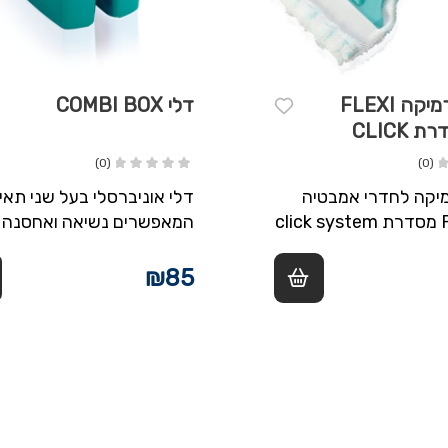
מנקה קרמיקה FLEXI
דלי COMBI BOX
PAD מסדרת CLICK
(0)
(0)
יקה לחדרי אמבטיה
דלי אוניברסלי בעל שני תאי
Flexi Pad מסדרת click system
המאפשרים נשיאה ואחסנה 
מפרק זווית של 360 מעלות לניקוי
אביזרי הנקיון האפשר נשיאה
ים להשגה רוחב ניגוב:…
של נוזלי ניקוי סמרטוטים לכ
₪
85
מקום…