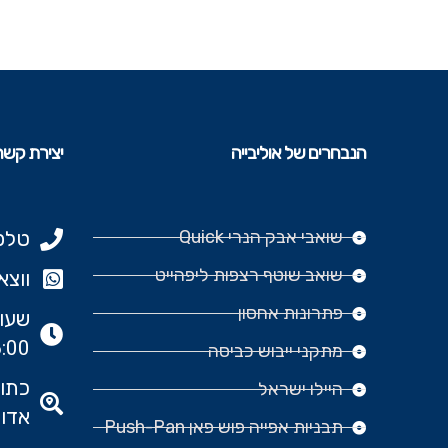
הנבחרים של אוליבייה
יצירת קשר
שואבי אבק הנרי Quick
טלפון: 977
שואב שוטף רצפות ליפהייט
ווצאפ: 666‬
פתרונות אחסון
:00
מתקני ייבוש כביסה
היילו ישראל
אדומ
תבניות אפייה פוש פאן Push-Pan